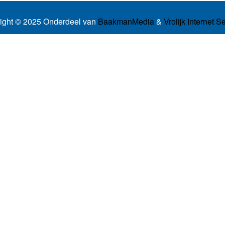
ight © 2025 Onderdeel van
BaakmanMedia
&
Vrolijk Internet S